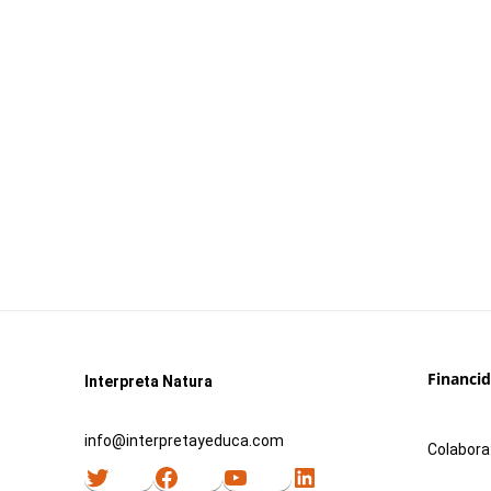
Financi
Interpreta Natura
info@interpretayeduca.com
Colabora
Twitter
Facebook
YouTube
LinkedIn