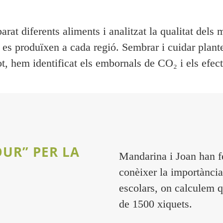
rat diferents aliments i analitzat la qualitat
dels 
e
es
produïxen a cada regió. Sembrar i cuidar plante
, hem identificat els embornals de CO₂ i els efect
UR” PER LA
Mandarina i Joan han fe
conèixer la importànci
escolars, on calculem 
de 1500 xiquets.