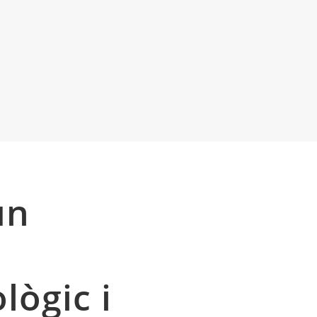
un
lògic i