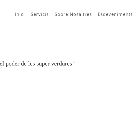
Inici
Servicis
Sobre Nosaltres
Esdeveniments
el poder de les super verdures”
ògia
alut i el