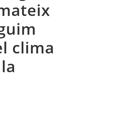
 mateix
eguim
l clima
 la