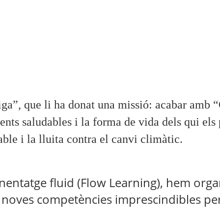
 divulgació per a
roecològica en
iana 2021.
ga”, que li ha donat una missió: acabar amb “
ents saludables i la forma de vida dels qui els
 i la lluita contra el canvi climàtic.
nentatge fluid (
Flow
Learning
), hem organ
noves competències imprescindibles per 