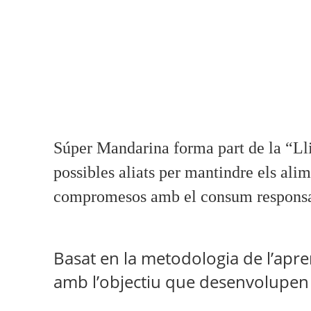
clima II”
Projecte educatiu de formació i
estratègies de dinamització ag
l'àmbit de la Comunitat Valenc
Súper Mandarina forma part de la “Lli
possibles aliats per mantindre els alim
compromesos amb el consum responsable
Basat en la metodologia de l’apre
amb l’objectiu que desenvolupen 