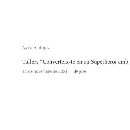
Agroecologia
Tallers “Converteix-te en un Superheroi amb 
11 de novembre de 2021
By
jose
Tallers Agroecol
“Herois per la s