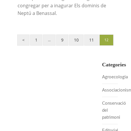
congregar per a inagurar Els dominis de
Neptú a Benassal.
<
1
9
10
11
…
12
Categories
Agroecologia
Associacionis
Conservació
del
patrimoni
Editorial