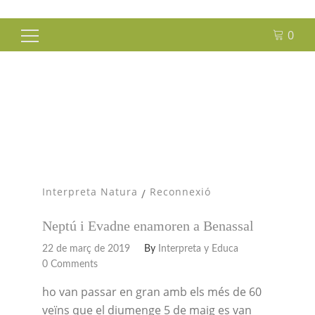
0
Cerca:
Gaseta
Interpreta Natura
Reconnexió
/
Neptú i Evadne enamoren a Benassal
22 de març de 2019
By
Interpreta y Educa
0 Comments
ho van passar en gran amb els més de 60
veïns que el diumenge 5 de maig es van