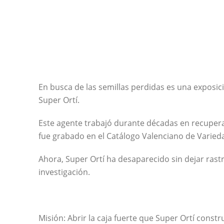
» ESCAPE ROO
Hacia un modelo de producció
ecológico, responsable y sosten
En busca de las semillas perdidas es una exposici
Super Ortí.
Este agente trabajó durante décadas en recuperar
fue grabado en el Catálogo Valenciano de Varieda
Ahora, Super Ortí ha desaparecido sin dejar rast
investigación.
Misión: Abrir la caja fuerte que Super Ortí const