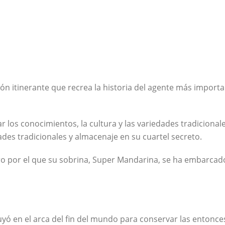
M»
n y consumo
ible.
ón itinerante que recrea la historia del agente más importan
 los conocimientos, la cultura y las variedades tradiciona
des tradicionales y almacenaje en su cuartel secreto.
ro por el que su sobrina, Super Mandarina, se ha embarcado 
ruyó en el arca del fin del mundo para conservar las entonces