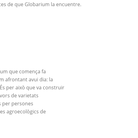
ntes de que Globarium la encuentre.
arium que comença fa
m afrontant avui dia: la
És per això que va construir
avors de varietats
s per persones
es agroecològics de