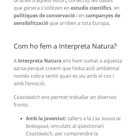
Gràcies a aquest esforç col·lectiu, les dades
que genera s’utilitzen en
estudis científics
, en
polítiques de conservació
i en
campanyes de
sensibilització
que arriben a tota Europa.
Com ho fem a Interpreta Natura?
A
Interpreta Natura
ens hem sumat a aquesta
xarxa perquè creiem que l’educació ambiental
només cobra sentit quan es viu amb el cos i
amb l’emoció.
Coastwatch ens permet treballar en diversos
fronts:
Amb la joventut:
tallers a la
Llar Juvenil de
, vinculats al qüestionari
Bellreguard
Coastwatch, per comprendre la