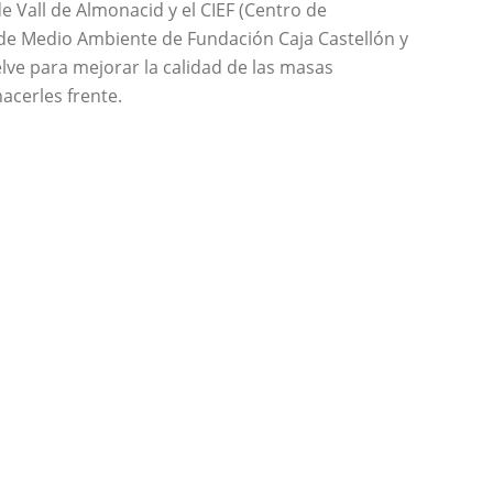
 Vall de Almonacid y el CIEF (Centro de
a de Medio Ambiente de Fundación Caja Castellón y
lve para mejorar la calidad de las masas
hacerles frente.
restal donde, a través del fomento de la
ón y dispersión de diásporas y su