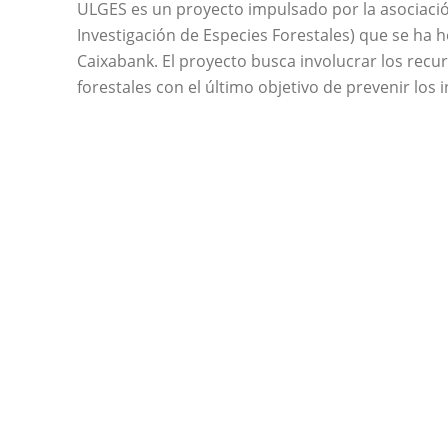
ULGES es un proyecto impulsado por la asociació
Investigación de Especies Forestales) que se ha 
Caixabank. El proyecto busca involucrar los recu
forestales con el último objetivo de prevenir los 
En esta experiencia piloto nos centramos en redu
(
) y poner en valor el bosque de las
Pinus halepensis
de despoblación a través de una metodología inno
ensayada: los núcleos de dispersión y reclamo.
Los NDR (Núcleos de Dispersión y Reclamo) son e
heterogeneidad vegetal y la introducción de espec
establecimiento.