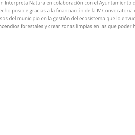
n Interpreta Natura en colaboración con el Ayuntamiento de
hecho posible gracias a la financiación de la IV Convocatori
rsos del municipio en la gestión del ecosistema que lo envue
incendios forestales y crear zonas limpias en las que poder 
cir la continuidad del pinar
 zonas rurales con peligro
vadora y, a la vez, ya
spacios de pequeñas dimensiones insertos en una matriz fo
ies con alto valor ecológico, se espera potenciar la atracci