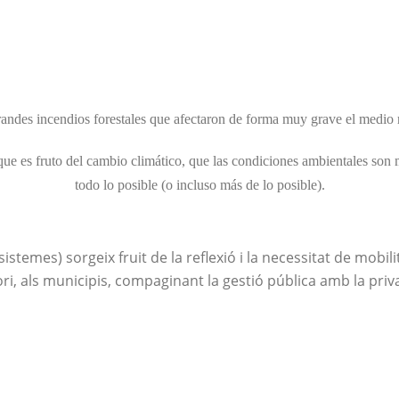
ó i reclam
ndes incendios forestales que afectaron de forma muy grave el medio rura
ue es fruto del cambio climático, que las condiciones ambientales son 
todo lo posible (o incluso más de lo posible).
istemes) sorgeix fruit de la reflexió i la necessitat de mob
itori, als municipis, compaginant la gestió pública amb la priv