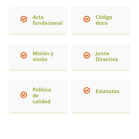
Acta
Código
fundacional
ético
Misión y
Junta
visión
Directiva
Política
Estatutos
de
calidad