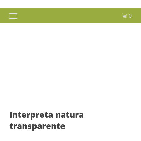
0
Buscar:
Portal de Transparencia
Interpreta natura
transparente