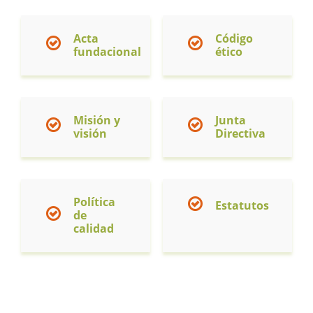
Acta
Código
fundacional
ético
Misión y
Junta
visión
Directiva
Política
Estatutos
de
calidad