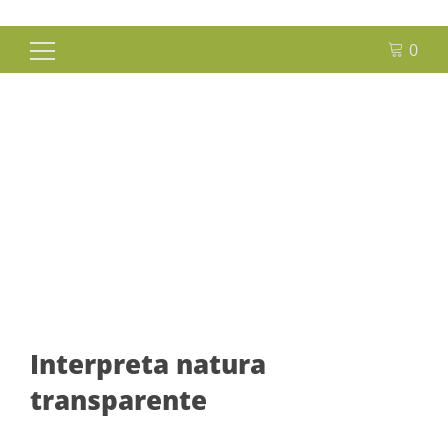
0
Buscar:
Portal de Transparencia
Interpreta natura
transparente