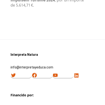
Impulsem
Turisme
2024
, por un importe
de 5.614,71 €.
Interpreta Natura
info@interpretayeduca.com
Twitter
Facebook
YouTube
LinkedIn
Financido por: