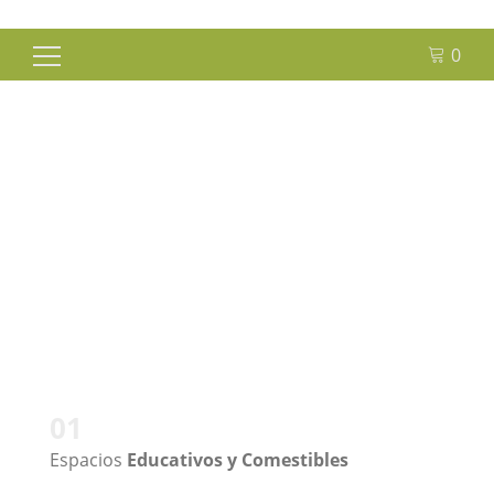
0
Buscar:
Centros
Educativos
01
Espacios
Educativos y Comestibles